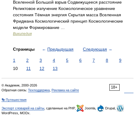
Вселенной Большой взрыв Содвижущееся расстояние
Реликтовое излучение Космологическое уравнение
состояния Тёмная энергия Скрытая масса Вселенная
Фридмана Космологический принцип Космологические
модели Формирование …
Википедия
Страницы
←
Предыдущая
Следующая
→
1
2
3
4
5
6
7
8
9
10
11
12
13
© Академик, 2000-2026
18+
Обратная связь:
Техподдержка
,
Реклама на сайте
👣 Путешествия
Экспорт словарей на сайты
, сделанные на PHP,
Joomla,
Drupal,
WordPress, MODx.