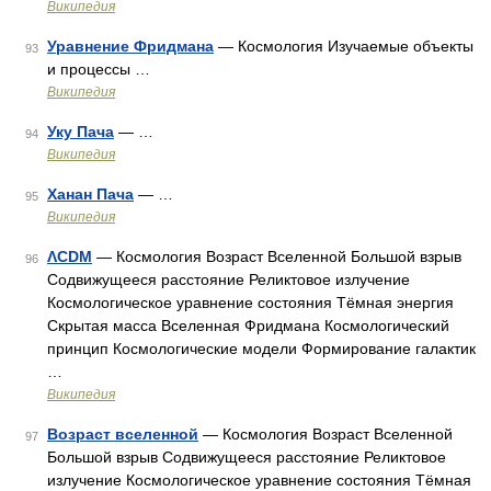
Википедия
Уравнение Фридмана
— Космология Изучаемые объекты
93
и процессы …
Википедия
Уку Пача
— …
94
Википедия
Ханан Пача
— …
95
Википедия
ΛCDM
— Космология Возраст Вселенной Большой взрыв
96
Содвижущееся расстояние Реликтовое излучение
Космологическое уравнение состояния Тёмная энергия
Скрытая масса Вселенная Фридмана Космологический
принцип Космологические модели Формирование галактик
…
Википедия
Возраст вселенной
— Космология Возраст Вселенной
97
Большой взрыв Содвижущееся расстояние Реликтовое
излучение Космологическое уравнение состояния Тёмная